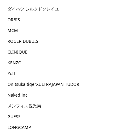
ダイハツ シルクドソレイユ
ORBIS
MCM
ROGER DUBUIS
CLINIQUE
KENZO
Zoff
Onitsuka tigerXULTRAJAPAN TUDOR
Naked.inc
メンフィス観光局
GUESS
LONGCAMP