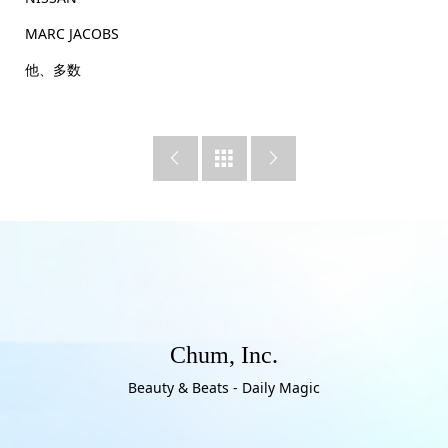
MARC JACOBS
他、多数



Chum, Inc.
Beauty & Beats - Daily Magic